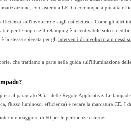
 climatizzazione, con sistemi a LED o comunque a più alta effic
efficienza sull'involucro e sugli usi elettrici. Come gli altri i
ivati e per le imprese il relamping è incentivabile solo su edif
 è la stessa spiegata per gli
interventi di involucro ammessi so
prie, che trattiamo a parte nella guida sull'
illuminazione dell
lampade?
 ripresi al paragrafo 9.5.1 delle Regole Applicative. Le lampade
ica, flusso luminoso, efficienza) e recare la marcatura CE. I d
interni e maggiore di 60 per le pertinenze esterne;