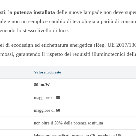
sti: la
potenza installata
delle nuove lampade non deve superar
ale e non un semplice cambio di tecnologia a parità di consum
endo lo stesso livello di luce.
pei di ecodesign ed etichettatura energetica (Reg. UE 2017/136
rimossi, garantendo il rispetto dei requisiti illuminotecnici d
Valore richiesto
80 lm/W
maggiore di
80
maggiore di
60
non oltre il
50%
della potenza sostituita
laboratori accreditati, marcatura CE, ecodesign UE