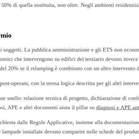
l 50% di quella sostituita, non oltre. Negli ambienti residenzia
rmio
ue i soggetti. La pubblica amministrazione e gli ETS non econom
nomici che intervengono su edifici del terziario devono invec
del 20% se il relamping è combinato con un altro intervento de
ost-operam, con la stessa logica descritta per gli altri interve
 snello: relazione tecnica di progetto, dichiarazione di conf
osi, APE e altri documenti aiuta il pillar su
diagnosi e APE an
richiesta dalle Regole Applicative, insieme alla documentazion
e lampade installate devono comparire nelle schede del produtt