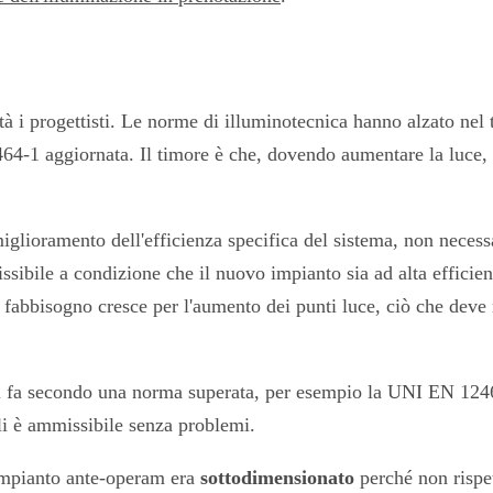
oltà i progettisti. Le norme di illuminotecnica hanno alzato nel
4-1 aggiornata. Il timore è che, dovendo aumentare la luce, 
miglioramento dell'efficienza specifica del sistema, non necess
sibile a condizione che il nuovo impianto sia ad alta efficienz
fabbisogno cresce per l'aumento dei punti luce, ciò che deve m
i fa secondo una norma superata, per esempio la UNI EN 12464
ali è ammissibile senza problemi.
'impianto ante-operam era
sottodimensionato
perché non rispet