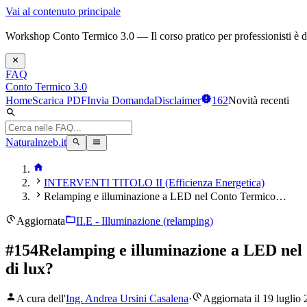
Vai al contenuto principale
Workshop Conto Termico 3.0 — Il corso pratico per professionisti è dis
FAQ
Conto Termico 3.0
Home
Scarica PDF
Invia Domanda
Disclaimer
162
Novità recenti
Naturalnzeb.it
INTERVENTI TITOLO II (Efficienza Energetica)
Relamping e illuminazione a LED nel Conto Termico…
Aggiornata
II.E - Illuminazione (relamping)
#
154
Relamping e illuminazione a LED nel Con
di lux?
A cura dell'
Ing. Andrea Ursini Casalena
·
Aggiornata il 19 luglio