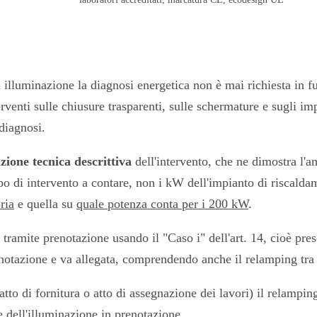
i illuminazione la diagnosi energetica non è mai richiesta in f
venti sulle chiusure trasparenti, sulle schermature e sugli impia
diagnosi.
azione tecnica descrittiva
dell'intervento, che ne dimostra l'am
tipo di intervento a contare, non i kW dell'impianto di riscald
ria
e quella su
quale potenza conta per i 200 kW
.
 tramite prenotazione usando il "Caso i" dell'art. 14, cioè pr
notazione e va allegata, comprendendo anche il relamping tra g
to di fornitura o atto di assegnazione dei lavori) il relamping
e dell'illuminazione in prenotazione
.