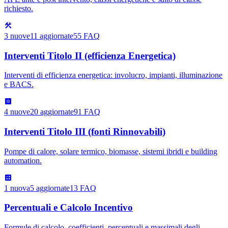
richiesto.
3
nuove
11
aggiornate
55
FAQ
Interventi Titolo II (efficienza Energetica)
Interventi di efficienza energetica: involucro, impianti, illuminazione
e BACS.
4
nuove
20
aggiornate
91
FAQ
Interventi Titolo III (fonti Rinnovabili)
Pompe di calore, solare termico, biomasse, sistemi ibridi e building
automation.
1
nuova
5
aggiornate
13
FAQ
Percentuali e Calcolo Incentivo
Formule di calcolo, coefficienti, percentuali e massimali degli