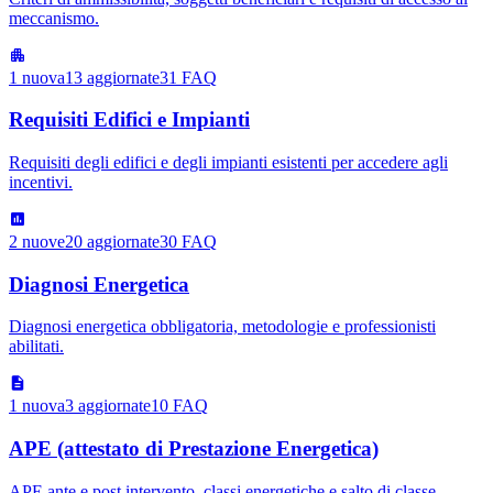
meccanismo.
1
nuova
13
aggiornate
31
FAQ
Requisiti Edifici e Impianti
Requisiti degli edifici e degli impianti esistenti per accedere agli
incentivi.
2
nuove
20
aggiornate
30
FAQ
Diagnosi Energetica
Diagnosi energetica obbligatoria, metodologie e professionisti
abilitati.
1
nuova
3
aggiornate
10
FAQ
APE (attestato di Prestazione Energetica)
APE ante e post intervento, classi energetiche e salto di classe