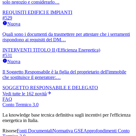
solo negozio e considerarlo…
REQUISITI EDIFICI E IMPIANTI
#
529
Nuova
Quali sono i documenti da trasmettere per attestare che i serramenti
rispondono ai requisiti del DM…
INTERVENTI TITOLO II (Efficienza Energetica)
#
531
Nuova
Il Soggetto Responsabile è la figlia del proprietario dell'immobile
che sostituisce il generatore:…
SOGGETTO RESPONSABILE E DELEGATO
Vedi tutte le
162
novità
FAQ
Conto Termico 3.0
La knowledge base tecnica definitiva sugli incentivi per l'efficienza
energetica in Italia.
Risorse
Fonti Documentali
Normativa GSE
Approfondimenti Conto