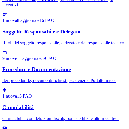
incentivi.
1
nuova
8
aggiornate
16
FAQ
Soggetto Responsabile e Delegato
Ruoli del soggetto responsabile, delegato e del responsabile tecnico.
9
nuove
11
aggiornate
39
FAQ
Procedure e Documentazione
Iter procedurale, documenti richiesti, scadenze e Portaltermico.
1
nuova
13
FAQ
Cumulabilità
Cumulabilità con detrazioni fiscali, bonus edilizi e altri incentivi.