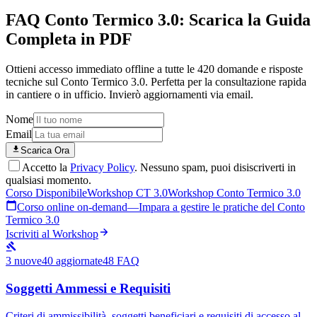
FAQ Conto Termico 3.0: Scarica la Guida
Completa in PDF
Ottieni accesso immediato offline a tutte le
420
domande e risposte
tecniche sul Conto Termico 3.0. Perfetta per la consultazione rapida
in cantiere o in ufficio. Invierò aggiornamenti via email.
Nome
Email
Scarica Ora
Accetto la
Privacy Policy
. Nessuno spam, puoi disiscriverti in
qualsiasi momento.
Corso Disponibile
Workshop CT 3.0
Workshop Conto Termico 3.0
Corso online on-demand
—
Impara a gestire le pratiche del Conto
Termico 3.0
Iscriviti al Workshop
3
nuove
40
aggiornate
48
FAQ
Soggetti Ammessi e Requisiti
Criteri di ammissibilità, soggetti beneficiari e requisiti di accesso al