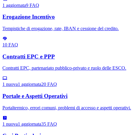
1
aggiornata
9
FAQ
Erogazione Incentivo
Tempistiche di erogazione, rate, IBAN e cessione del credito.
10
FAQ
Contratti EPC e PPP
Contratti EPC, partenariato pubblico-privato e ruolo delle ESCO.
1
nuova
1
aggiornata
20
FAQ
Portale e Aspetti Operativi
Portaltermico, errori comuni, problemi di accesso e aspetti operativi.
1
nuova
1
aggiornata
35
FAQ