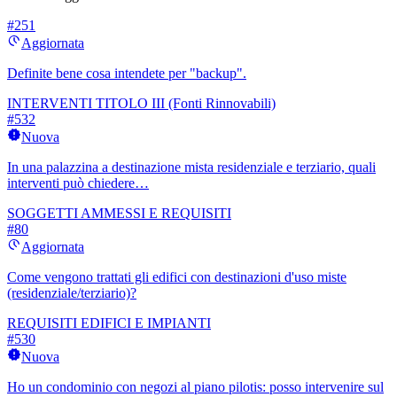
#
251
Aggiornata
Definite bene cosa intendete per "backup".
INTERVENTI TITOLO III (Fonti Rinnovabili)
#
532
Nuova
In una palazzina a destinazione mista residenziale e terziario, quali
interventi può chiedere…
SOGGETTI AMMESSI E REQUISITI
#
80
Aggiornata
Come vengono trattati gli edifici con destinazioni d'uso miste
(residenziale/terziario)?
REQUISITI EDIFICI E IMPIANTI
#
530
Nuova
Ho un condominio con negozi al piano pilotis: posso intervenire sul