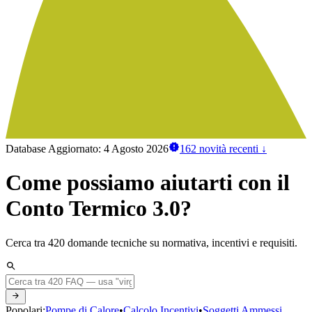
Database Aggiornato:
4 Agosto 2026
162
novità recenti
↓
Come possiamo aiutarti con il
Conto Termico 3.0
?
Cerca tra
420
domande tecniche su normativa, incentivi e requisiti.
Popolari:
Pompe di Calore
•
Calcolo Incentivi
•
Soggetti Ammessi