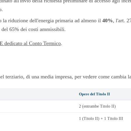
inato all'invio della richiesta preliminare di accesso agli ince
o.
no la riduzione dell'energia primaria ad almeno il
40%
, l'art.
o del 65% dei costi ammissibili.
SE dedicato al Conto Termico
.
el terziario, di una media impresa, per vedere come cambia la 
Opere del Titolo II
2 (entrambe Titolo II)
1 (Titolo II) + 1 Titolo III