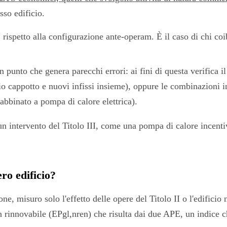
sso edificio.
%
rispetto alla configurazione ante-operam. È il caso di chi coibe
n punto che genera parecchi errori: ai fini di questa verifica i
io cappotto e nuovi infissi insieme), oppure le combinazioni i
 abbinato a pompa di calore elettrica).
n intervento del Titolo III, come una pompa di calore incentiv
ero edificio?
e, misuro solo l'effetto delle opere del Titolo II o l'edificio 
on rinnovabile (EPgl,nren) che risulta dai due APE, un indice c