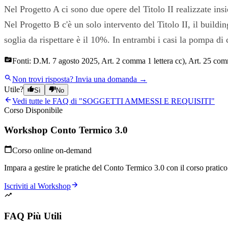
Nel Progetto A ci sono due opere del Titolo II realizzate ins
Nel Progetto B c'è un solo intervento del Titolo II, il buil
soglia da rispettare è il 10%. In entrambi i casi la pompa di 
Fonti:
D.M. 7 agosto 2025, Art. 2 comma 1 lettera cc), Art. 25 com
Non trovi risposta?
Invia una domanda →
Utile?
Sì
No
Vedi tutte le FAQ di "
SOGGETTI AMMESSI E REQUISITI
"
Corso Disponibile
Workshop Conto Termico 3.0
Corso online on-demand
Impara a gestire le pratiche del Conto Termico 3.0 con il corso pratico p
Iscriviti al Workshop
FAQ Più Utili