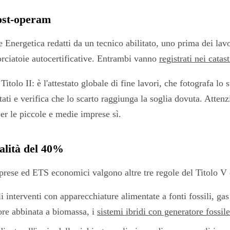
post-operam
Energetica redatti da un tecnico abilitato, uno prima dei lavo
orciatoie autocertificative. Entrambi vanno
registrati nei catas
lo II: è l'attestato globale di fine lavori, che fotografa lo st
tati e verifica che lo scarto raggiunga la soglia dovuta. Atten
per le piccole e medie imprese sì.
ialità del 40%
mprese ed ETS economici valgono altre tre regole del Titolo V 
i interventi con apparecchiature alimentate a fonti fossili, ga
lore abbinata a biomassa, i
sistemi ibridi con generatore fossile