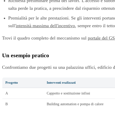
Richiesta preliminare prima dei lavori. L'accesso è subord
salta perde la pratica, a prescindere dal risparmio ottenut
Premialità per le alte prestazioni. Se gli interventi porta
sull'
intensità massima dell'incentivo
, sempre entro il tett
Trovi il quadro completo del meccanismo sul
portale del G
Un esempio pratico
Confrontiamo due progetti su una palazzina uffici, edificio d
Progetto
Interventi realizzati
A
Cappotto e sostituzione infissi
B
Building automation e pompa di calore