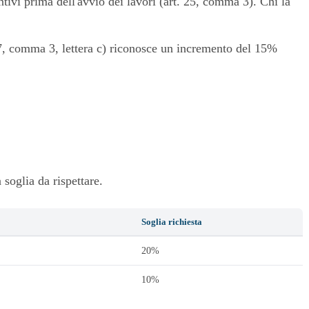
ntivi prima dell'avvio dei lavori (art. 25, comma 3). Chi la
 27, comma 3, lettera c) riconosce un incremento del 15%
soglia da rispettare.
Soglia richiesta
20%
10%