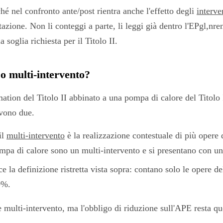
é nel confronto ante/post rientra anche l'effetto degli
interve
stazione. Non li conteggi a parte, li leggi già dentro l'EPgl,n
 soglia richiesta per il Titolo II.
o multi-intervento?
ation del Titolo II abbinato a una pompa di calore del Titolo 
ivono due.
il
multi-intervento
è la realizzazione contestuale di più opere d
ompa di calore sono un multi-intervento e si presentano con 
e la definizione ristretta vista sopra: contano solo le opere de
0%.
multi-intervento, ma l'obbligo di riduzione sull'APE resta que