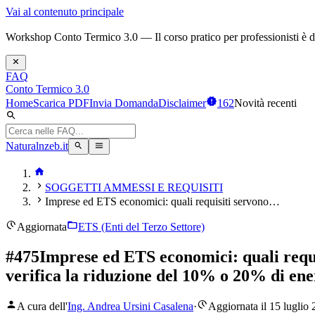
Vai al contenuto principale
Workshop Conto Termico 3.0 — Il corso pratico per professionisti è dis
FAQ
Conto Termico 3.0
Home
Scarica PDF
Invia Domanda
Disclaimer
162
Novità recenti
Naturalnzeb.it
SOGGETTI AMMESSI E REQUISITI
Imprese ed ETS economici: quali requisiti servono…
Aggiornata
ETS (Enti del Terzo Settore)
#
475
Imprese ed ETS economici: quali requisi
verifica la riduzione del 10% o 20% di en
A cura dell'
Ing. Andrea Ursini Casalena
·
Aggiornata il 15 luglio