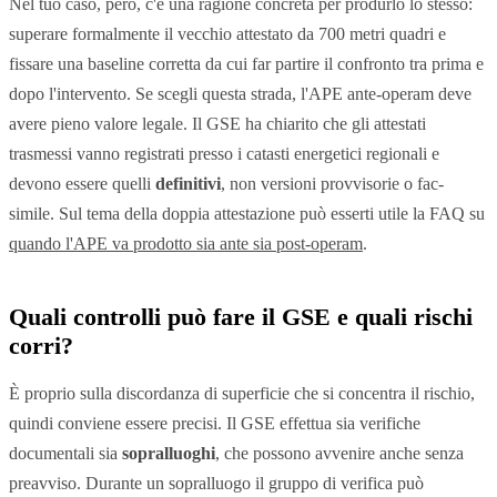
Nel tuo caso, però, c'è una ragione concreta per produrlo lo stesso:
superare formalmente il vecchio attestato da 700 metri quadri e
fissare una baseline corretta da cui far partire il confronto tra prima e
dopo l'intervento. Se scegli questa strada, l'APE ante-operam deve
avere pieno valore legale. Il GSE ha chiarito che gli attestati
trasmessi vanno registrati presso i catasti energetici regionali e
devono essere quelli
definitivi
, non versioni provvisorie o fac-
simile. Sul tema della doppia attestazione può esserti utile la FAQ su
quando l'APE va prodotto sia ante sia post-operam
.
Quali controlli può fare il GSE e quali rischi
corri?
È proprio sulla discordanza di superficie che si concentra il rischio,
quindi conviene essere precisi. Il GSE effettua sia verifiche
documentali sia
sopralluoghi
, che possono avvenire anche senza
preavviso. Durante un sopralluogo il gruppo di verifica può