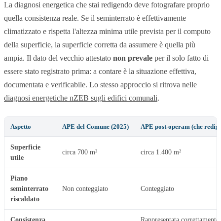
La diagnosi energetica che stai redigendo deve fotografare proprio
quella consistenza reale. Se il seminterrato è effettivamente
climatizzato e rispetta l'altezza minima utile prevista per il computo
della superficie, la superficie corretta da assumere è quella più
ampia. Il dato del vecchio attestato
non prevale
per il solo fatto di
essere stato registrato prima: a contare è la situazione effettiva,
documentata e verificabile. Lo stesso approccio si ritrova nelle
diagnosi energetiche nZEB sugli edifici comunali
.
Aspetto
APE del Comune (2025)
APE post-operam (che redigi
Superficie
circa 700 m²
circa 1.400 m²
utile
Piano
seminterrato
Non conteggiato
Conteggiato
riscaldato
Consistenza
Rappresentata correttamente,