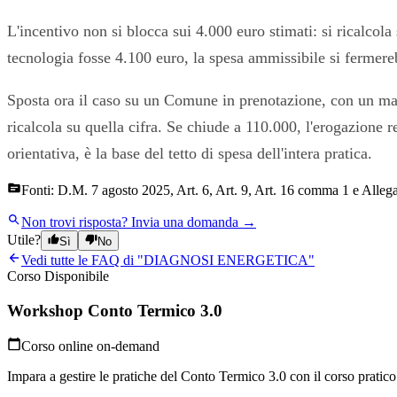
L'incentivo non si blocca sui 4.000 euro stimati: si ricalcola
tecnologia fosse 4.100 euro, la spesa ammissibile si fermereb
Sposta ora il caso su un Comune in prenotazione, con un mas
ricalcola su quella cifra. Se chiude a 110.000, l'erogazione r
orientativa, è la base del tetto di spesa dell'intera pratica.
Fonti:
D.M. 7 agosto 2025, Art. 6, Art. 9, Art. 16 comma 1 e Allegat
Non trovi risposta?
Invia una domanda →
Utile?
Sì
No
Vedi tutte le FAQ di "
DIAGNOSI ENERGETICA
"
Corso Disponibile
Workshop Conto Termico 3.0
Corso online on-demand
Impara a gestire le pratiche del Conto Termico 3.0 con il corso pratico p