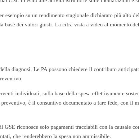
al GSE in esito alle attività istruttorie sulle dichiarazioni e
per esempio su un rendimento stagionale dichiarato più alto del
la base dei valori giusti. La cifra vista a video al momento del
della diagnosi. Le PA possono chiedere il contributo anticipat
preventivo
.
rventi individuati, sulla base della spesa effettivamente soste
l preventivo, è il consuntivo documentato a fare fede, con il ma
il GSE riconosce solo pagamenti tracciabili con la causale co
ntati, che renderebbero la spesa non ammissibile.