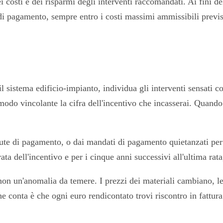
 costi e dei risparmi degli interventi raccomandati. Ai fini de
i pagamento, sempre entro i costi massimi ammissibili previsti
sistema edificio-impianto, individua gli interventi sensati con 
n modo vincolante la cifra dell'incentivo che incasserai. Quando 
cevute di pagamento, o dai mandati di pagamento quietanzati pe
 dell'incentivo e per i cinque anni successivi all'ultima rata,
non un'anomalia da temere. I prezzi dei materiali cambiano, le
che conta è che ogni euro rendicontato trovi riscontro in fattur