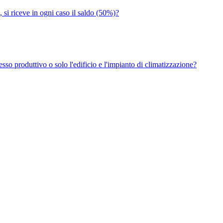
, si riceve in ogni caso il saldo (50%)?
so produttivo o solo l'edificio e l'impianto di climatizzazione?