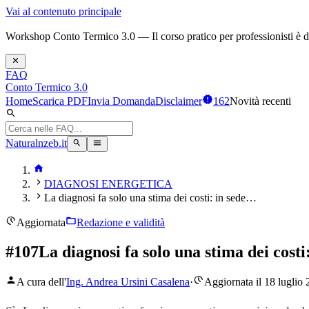
Vai al contenuto principale
Workshop Conto Termico 3.0 — Il corso pratico per professionisti è dis
FAQ
Conto Termico 3.0
Home
Scarica PDF
Invia Domanda
Disclaimer
162
Novità recenti
Naturalnzeb.it
DIAGNOSI ENERGETICA
La diagnosi fa solo una stima dei costi: in sede…
Aggiornata
Redazione e validità
#
107
La diagnosi fa solo una stima dei costi
A cura dell'
Ing. Andrea Ursini Casalena
·
Aggiornata il 18 luglio