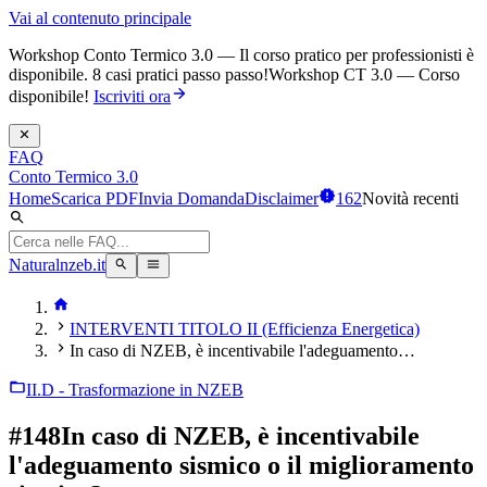
Vai al contenuto principale
Workshop Conto Termico 3.0 — Il corso pratico per professionisti è
disponibile. 8 casi pratici passo passo!
Workshop CT 3.0 — Corso
disponibile!
Iscriviti ora
FAQ
Conto Termico 3.0
Home
Scarica PDF
Invia Domanda
Disclaimer
162
Novità recenti
Naturalnzeb.it
INTERVENTI TITOLO II (Efficienza Energetica)
In caso di NZEB, è incentivabile l'adeguamento…
II.D - Trasformazione in NZEB
#
148
In caso di NZEB, è incentivabile
l'adeguamento sismico o il miglioramento