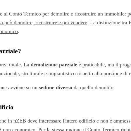
e al Conto Termico per demolire e ricostruire un immobile: pe
a può demolire, ricostruire e poi vendere
. La distinzione tra
conomico
.
arziale?
orza totale. La
demolizione parziale
è praticabile, ma il prog
nzionale, strutturale e impiantistico rispetto alla porzione di 
ione avviene su un
sedime diverso
da quello demolito.
ficio
ione in nZEB deve interessare l'intero edificio e non è ammesso
non economico. Per la stessa ragione il Conto Termico richiede