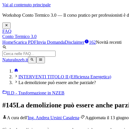
Vai al contenuto principale
Workshop Conto Termico 3.0 — Il corso pratico per professionisti è dis
FAQ
Conto Termico 3.0
Home
Scarica PDF
Invia Domanda
Disclaimer
162
Novità recenti
Naturalnzeb.it
INTERVENTI TITOLO II (Efficienza Energetica)
La demolizione può essere anche parziale?
II.D - Trasformazione in NZEB
#
145
La demolizione può essere anche parz
A cura dell'
Ing. Andrea Ursini Casalena
·
Aggiornata il 13 giugn