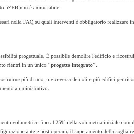
ento nZEB non è ammissibile.
cessari nella FAQ su
quali interventi è obbligatorio realizzare
bilità progettuale. È possibile demolire l'edificio e ricostr
nto rientri in un unico
"progetto integrato"
.
struirne più di uno, o viceversa demolire più edifici per ricos
dimento amministrativo.
mento volumetrico fino al 25% della volumetria iniziale comples
figurazione ante e post operam; il superamento della soglia re