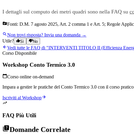
I dettagli sul computo dei metri quadri sono nella FAQ su
c
Fonti:
D.M. 7 agosto 2025, Art. 2 comma 1 e Art. 5; Regole Applic
Non trovi risposta?
Invia una domanda →
Utile?
Sì
No
Vedi tutte le FAQ di "
INTERVENTI TITOLO II (Efficienza Energe
Corso Disponibile
Workshop Conto Termico 3.0
Corso online on-demand
Impara a gestire le pratiche del Conto Termico 3.0 con il corso pratico p
Iscriviti al Workshop
FAQ Più Utili
Domande Correlate