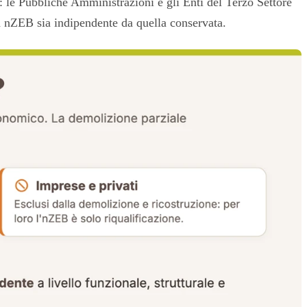
e: le Pubbliche Amministrazioni e gli Enti del Terzo Settore
d nZEB sia indipendente da quella conservata.