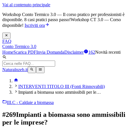
Vai al contenuto principale
Workshop Conto Termico 3.0 — Il corso pratico per professionisti è
disponibile. 8 casi pratici passo passo!
Workshop CT 3.0 — Corso
disponibile!
Iscriviti ora
FAQ
Conto Termico 3.0
Home
Scarica PDF
Invia Domanda
Disclaimer
162
Novità recenti
Naturalnzeb.it
INTERVENTI TITOLO III (Fonti Rinnovabili)
Impianti a biomassa sono ammissibili per le…
III.C - Caldaie a biomassa
#
269
Impianti a biomassa sono ammissibili
per le imprese?