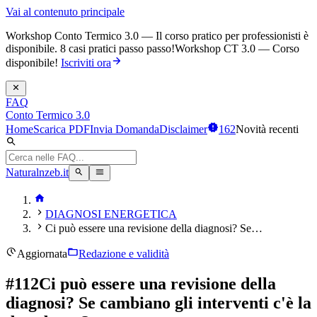
Vai al contenuto principale
Workshop Conto Termico 3.0 — Il corso pratico per professionisti è
disponibile. 8 casi pratici passo passo!
Workshop CT 3.0 — Corso
disponibile!
Iscriviti ora
FAQ
Conto Termico 3.0
Home
Scarica PDF
Invia Domanda
Disclaimer
162
Novità recenti
Naturalnzeb.it
DIAGNOSI ENERGETICA
Ci può essere una revisione della diagnosi? Se…
Aggiornata
Redazione e validità
#
112
Ci può essere una revisione della
diagnosi? Se cambiano gli interventi c'è la