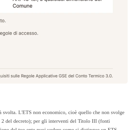
ità svolta. L'ETS non economico, cioè quello che non svolge
 del decreto); per gli interventi del Titolo III (fonti
azione del tuo ente puoi vedere come si distingue un
ETS