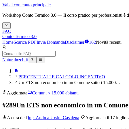
Vai al contenuto principale
Workshop Conto Termico 3.0 — Il corso pratico per professionisti è dis
FAQ
Conto Termico 3.0
Home
Scarica PDF
Invia Domanda
Disclaimer
162
Novità recenti
Naturalnzeb.it
PERCENTUALI E CALCOLO INCENTIVO
Un ETS non economico in un Comune sotto i 15.000…
Aggiornata
Comuni < 15.000 abitanti
#
289
Un ETS non economico in un Comune sot
A cura dell'
Ing. Andrea Ursini Casalena
·
Aggiornata il 17 luglio