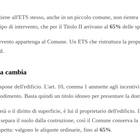
ene all'ETS stesso, anche in un piccolo comune, non rientra tr
ipo di intervento, che per il Titolo II arrivano al
65%
delle sp
ntervento appartenga al Comune. Un ETS che ristruttura la propr
d.
osa cambia
spone dell'edificio. L'art. 10, comma 1 ammette agli incentivi
 godimento. Basta quindi un titolo idoneo per presentare la doma
à o il diritto di superficie, è lui il proprietario dell'edificio.
e) separa il suolo dalla costruzione, così il Comune conserva la
etta: valgono le aliquote ordinarie, fino al
65%
.