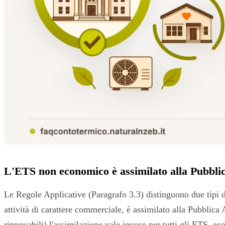
L'ETS non economico è assimilato alla Pubbli
Le Regole Applicative (Paragrafo 3.3) distinguono due tipi d
attività di carattere commerciale, è assimilato alla Pubblica A
rinnovabili) l'assimilazione vale invece per tutti gli ETS, e