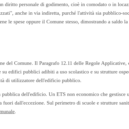
n diritto personale di godimento, cioè in comodato o in locaz
izzati", anche in via indiretta, purché l'attività sia pubblico-so
ne le spese oppure il Comune stesso, dimostrando a saldo la pr
e del Comune. Il Paragrafo 12.11 delle Regole Applicative, ch
 su edifici pubblici adibiti a uso scolastico e su strutture osp
di utilizzatore dell'edificio pubblico.
a pubblica dell'edificio. Un ETS non economico che gestisce un
ta fuori dall'eccezione. Sul perimetro di scuole e strutture san
comunale
.