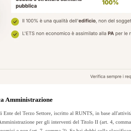
ca Amministrazione
i Ente del Terzo Settore, iscritto al RUNTS, in base all'attiv
mministrazione per gli interventi del Titolo II (art. 4, comma 2
conomici e non (art. 7, comma 2). Se hai dubbi sulla classific