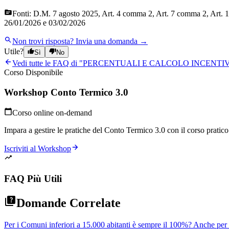
Fonti:
D.M. 7 agosto 2025, Art. 4 comma 2, Art. 7 comma 2, Art. 1
26/01/2026 e 03/02/2026
Non trovi risposta?
Invia una domanda →
Utile?
Sì
No
Vedi tutte le FAQ di "
PERCENTUALI E CALCOLO INCENTI
Corso Disponibile
Workshop Conto Termico 3.0
Corso online on-demand
Impara a gestire le pratiche del Conto Termico 3.0 con il corso pratico p
Iscriviti al Workshop
FAQ Più Utili
Domande Correlate
Per i Comuni inferiori a 15.000 abitanti è sempre il 100%? Anche per l