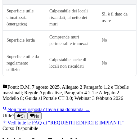
Superficie utile
Calpestabile dei locali
Sì, è il dato da
climatizzata
riscaldati, al netto dei
usare
(energetica)
muri
Comprende muri
Superficie lorda
No
perimetrali e tramezzi
Superficie utile da
Calpestabile anche di
regolamento
No
locali non riscaldati
edilizio
Fonti:
D.M. 7 agosto 2025, Allegato 2 Paragrafo 1.2 e Tabelle
massimali; Regole Applicative, Paragrafo 4.2.1 e Allegato 2
Modello 8; Guida al Portale CT 3.0; Webinar 3 febbraio 2026
Non trovi risposta?
Invia una domanda →
Utile?
Sì
No
Vedi tutte le FAQ di "
REQUISITI EDIFICI E IMPIANTI
"
Corso Disponibile