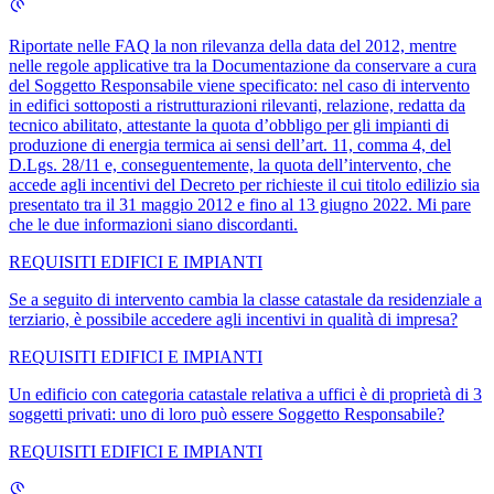
Riportate nelle FAQ la non rilevanza della data del 2012, mentre
nelle regole applicative tra la Documentazione da conservare a cura
del Soggetto Responsabile viene specificato: nel caso di intervento
in edifici sottoposti a ristrutturazioni rilevanti, relazione, redatta da
tecnico abilitato, attestante la quota d’obbligo per gli impianti di
produzione di energia termica ai sensi dell’art. 11, comma 4, del
D.Lgs. 28/11 e, conseguentemente, la quota dell’intervento, che
accede agli incentivi del Decreto per richieste il cui titolo edilizio sia
presentato tra il 31 maggio 2012 e fino al 13 giugno 2022. Mi pare
che le due informazioni siano discordanti.
REQUISITI EDIFICI E IMPIANTI
Se a seguito di intervento cambia la classe catastale da residenziale a
terziario, è possibile accedere agli incentivi in qualità di impresa?
REQUISITI EDIFICI E IMPIANTI
Un edificio con categoria catastale relativa a uffici è di proprietà di 3
soggetti privati: uno di loro può essere Soggetto Responsabile?
REQUISITI EDIFICI E IMPIANTI