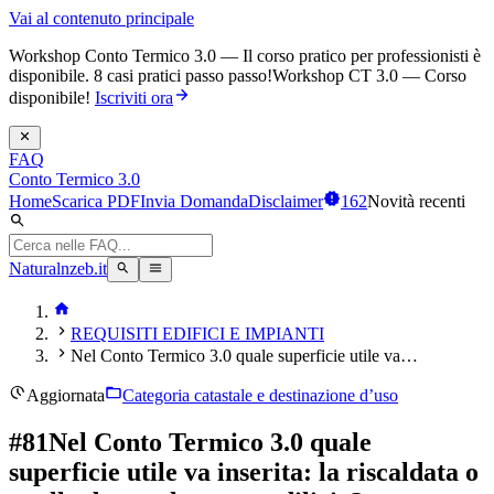
Vai al contenuto principale
Workshop Conto Termico 3.0 — Il corso pratico per professionisti è
disponibile. 8 casi pratici passo passo!
Workshop CT 3.0 — Corso
disponibile!
Iscriviti ora
FAQ
Conto Termico 3.0
Home
Scarica PDF
Invia Domanda
Disclaimer
162
Novità recenti
Naturalnzeb.it
REQUISITI EDIFICI E IMPIANTI
Nel Conto Termico 3.0 quale superficie utile va…
Aggiornata
Categoria catastale e destinazione d’uso
#
81
Nel Conto Termico 3.0 quale
superficie utile va inserita: la riscaldata o