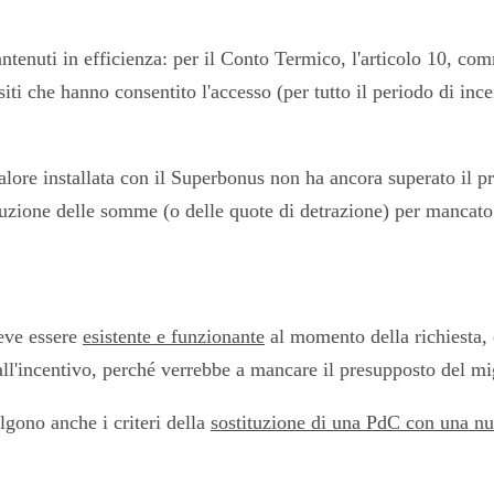
antenuti in efficienza: per il Conto Termico, l'articolo 10, c
iti che hanno consentito l'accesso (per tutto il periodo di ince
lore installata con il Superbonus non ha ancora superato il pr
tituzione delle somme (o delle quote di detrazione) per manca
deve essere
esistente e funzionante
al momento della richiesta, 
l'incentivo, perché verrebbe a mancare il presupposto del migl
lgono anche i criteri della
sostituzione di una PdC con una n