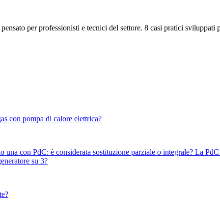
ensato per professionisti e tecnici del settore. 8 casi pratici sviluppati 
gas con pompa di calore elettrica?
solo una con PdC: è considerata sostituzione parziale o integrale? La PdC
generatore su 3?
te?