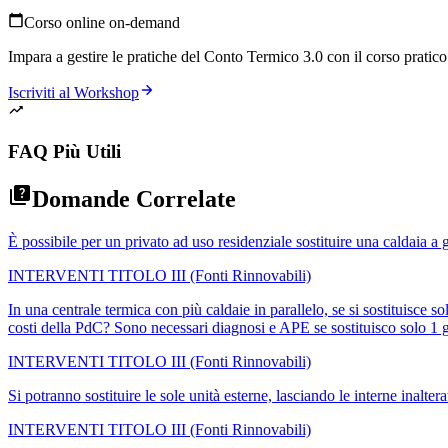
Corso online on-demand
Impara a gestire le pratiche del Conto Termico 3.0 con il corso pratico p
Iscriviti al Workshop
FAQ Più Utili
Domande Correlate
È possibile per un privato ad uso residenziale sostituire una caldaia a 
INTERVENTI TITOLO III (Fonti Rinnovabili)
In una centrale termica con più caldaie in parallelo, se si sostituisce 
costi della PdC? Sono necessari diagnosi e APE se sostituisco solo 1 
INTERVENTI TITOLO III (Fonti Rinnovabili)
Si potranno sostituire le sole unità esterne, lasciando le interne inaltera
INTERVENTI TITOLO III (Fonti Rinnovabili)