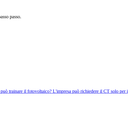
passo passo.
 può trainare il fotovoltaico? L'impresa può richiedere il CT solo per i