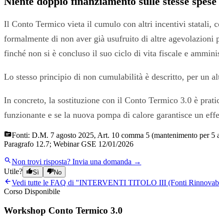
Niente doppio finanziamento sulle stesse spese
Il Conto Termico vieta il cumulo con altri incentivi statali, 
formalmente di non aver già usufruito di altre agevolazioni 
finché non si è concluso il suo ciclo di vita fiscale e ammini
Lo stesso principio di non cumulabilità è descritto, per un al
In concreto, la sostituzione con il Conto Termico 3.0 è prati
funzionante e se la nuova pompa di calore garantisce un effet
Fonti:
D.M. 7 agosto 2025, Art. 10 comma 5 (mantenimento per 5 anni
Paragrafo 12.7; Webinar GSE 12/01/2026
Non trovi risposta?
Invia una domanda →
Utile?
Sì
No
Vedi tutte le FAQ di "
INTERVENTI TITOLO III (Fonti Rinnovabi
Corso Disponibile
Workshop Conto Termico 3.0