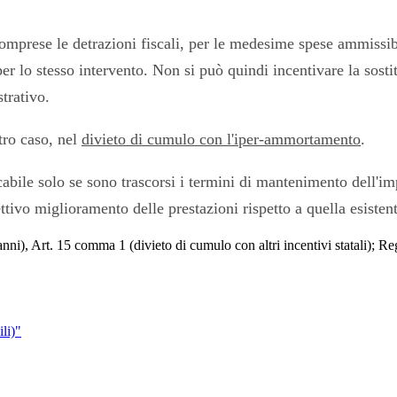
comprese le detrazioni fiscali, per le medesime spese ammissibi
per lo stesso intervento. Non si può quindi incentivare la sos
strativo.
tro caso, nel
divieto di cumulo con l'iper-ammortamento
.
cabile solo se sono trascorsi i termini di mantenimento dell'i
tivo miglioramento delle prestazioni rispetto a quella esistent
), Art. 15 comma 1 (divieto di cumulo con altri incentivi statali); Reg
li)
"