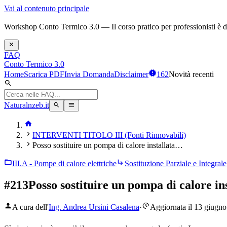
Vai al contenuto principale
Workshop Conto Termico 3.0 — Il corso pratico per professionisti è dis
FAQ
Conto Termico 3.0
Home
Scarica PDF
Invia Domanda
Disclaimer
162
Novità recenti
Naturalnzeb.it
INTERVENTI TITOLO III (Fonti Rinnovabili)
Posso sostituire un pompa di calore installata…
III.A - Pompe di calore elettriche
Sostituzione Parziale e Integrale
#
213
Posso sostituire un pompa di calore in
A cura dell'
Ing. Andrea Ursini Casalena
·
Aggiornata il 13 giugn