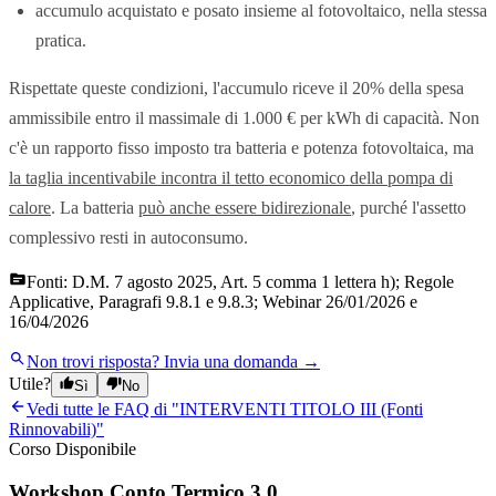
accumulo acquistato e posato insieme al fotovoltaico, nella stessa
pratica.
Rispettate queste condizioni, l'accumulo riceve il 20% della spesa
ammissibile entro il massimale di 1.000 € per kWh di capacità. Non
c'è un rapporto fisso imposto tra batteria e potenza fotovoltaica, ma
la taglia incentivabile incontra il tetto economico della pompa di
calore
. La batteria
può anche essere bidirezionale
, purché l'assetto
complessivo resti in autoconsumo.
Fonti:
D.M. 7 agosto 2025, Art. 5 comma 1 lettera h); Regole
Applicative, Paragrafi 9.8.1 e 9.8.3; Webinar 26/01/2026 e
16/04/2026
Non trovi risposta?
Invia una domanda →
Utile?
Sì
No
Vedi tutte le FAQ di "
INTERVENTI TITOLO III (Fonti
Rinnovabili)
"
Corso Disponibile
Workshop Conto Termico 3.0