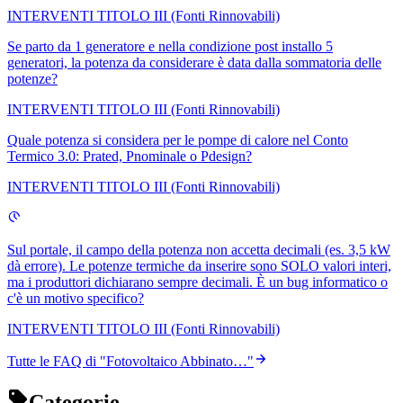
INTERVENTI TITOLO III (Fonti Rinnovabili)
Se parto da 1 generatore e nella condizione post installo 5
generatori, la potenza da considerare è data dalla sommatoria delle
potenze?
INTERVENTI TITOLO III (Fonti Rinnovabili)
Quale potenza si considera per le pompe di calore nel Conto
Termico 3.0: Prated, Pnominale o Pdesign?
INTERVENTI TITOLO III (Fonti Rinnovabili)
Sul portale, il campo della potenza non accetta decimali (es. 3,5 kW
dà errore). Le potenze termiche da inserire sono SOLO valori interi,
ma i produttori dichiarano sempre decimali. È un bug informatico o
c'è un motivo specifico?
INTERVENTI TITOLO III (Fonti Rinnovabili)
Tutte le FAQ di "
Fotovoltaico Abbinato…
"
Categorie