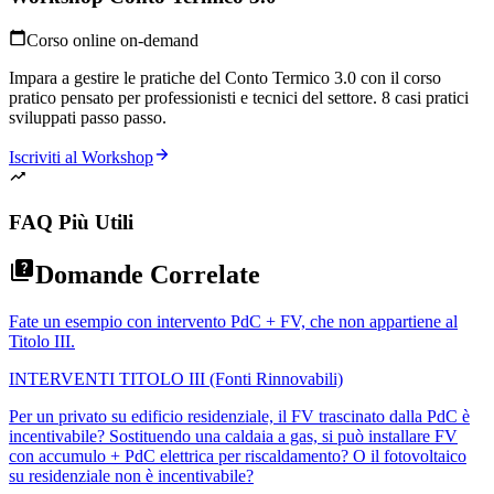
Corso online on-demand
Impara a gestire le pratiche del Conto Termico 3.0 con il corso
pratico pensato per professionisti e tecnici del settore. 8 casi pratici
sviluppati passo passo.
Iscriviti al Workshop
FAQ Più Utili
Domande Correlate
Fate un esempio con intervento PdC + FV, che non appartiene al
Titolo III.
INTERVENTI TITOLO III (Fonti Rinnovabili)
Per un privato su edificio residenziale, il FV trascinato dalla PdC è
incentivabile? Sostituendo una caldaia a gas, si può installare FV
con accumulo + PdC elettrica per riscaldamento? O il fotovoltaico
su residenziale non è incentivabile?