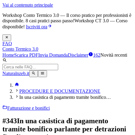
Vai al contenuto principale
Workshop Conto Termico 3.0 — Il corso pratico per professionisti è
disponibile. 8 casi pratici passo passo!
Workshop CT 3.0 — Corso
disponibile!
Iscriviti ora
FAQ
Conto Termico 3.0
Home
Scarica PDF
Invia Domanda
Disclaimer
162
Novità recenti
Naturalnzeb.it
PROCEDURE E DOCUMENTAZIONE
In una casistica di pagamento tramite bonifico…
Fatturazione e bonifici
#
343
In una casistica di pagamento
tramite bonifico parlante per detrazioni