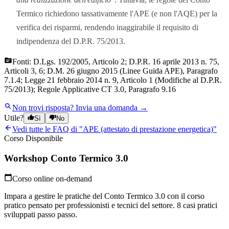
Termico richiedono tassativamente l'APE (e non l'AQE) per la
verifica dei risparmi, rendendo inaggirabile il requisito di
indipendenza del D.P.R. 75/2013.
Fonti:
D.Lgs. 192/2005, Articolo 2; D.P.R. 16 aprile 2013 n. 75,
Articoli 3, 6; D.M. 26 giugno 2015 (Linee Guida APE), Paragrafo
7.1.4; Legge 21 febbraio 2014 n. 9, Articolo 1 (Modifiche al D.P.R.
75/2013); Regole Applicative CT 3.0, Paragrafo 9.16
Non trovi risposta?
Invia una domanda →
Utile?
Sì
No
Vedi tutte le FAQ di "
APE (attestato di prestazione energetica)
"
Corso Disponibile
Workshop Conto Termico 3.0
Corso online on-demand
Impara a gestire le pratiche del Conto Termico 3.0 con il corso
pratico pensato per professionisti e tecnici del settore. 8 casi pratici
sviluppati passo passo.