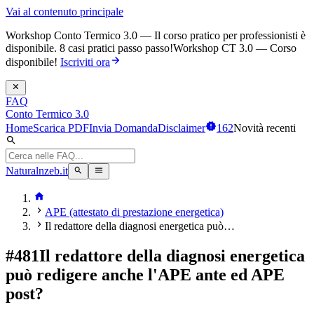
Vai al contenuto principale
Workshop Conto Termico 3.0 — Il corso pratico per professionisti è
disponibile. 8 casi pratici passo passo!
Workshop CT 3.0 — Corso
disponibile!
Iscriviti ora
FAQ
Conto Termico 3.0
Home
Scarica PDF
Invia Domanda
Disclaimer
162
Novità recenti
Naturalnzeb.it
APE (attestato di prestazione energetica)
Il redattore della diagnosi energetica può…
#
481
Il redattore della diagnosi energetica
può redigere anche l'APE ante ed APE
post?