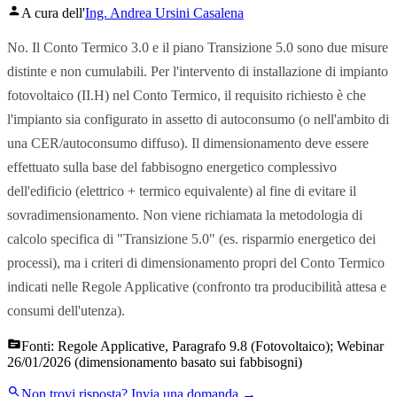
A cura dell'
Ing. Andrea Ursini Casalena
No. Il Conto Termico 3.0 e il piano Transizione 5.0 sono due misure
distinte e non cumulabili. Per l'intervento di installazione di impianto
fotovoltaico (II.H) nel Conto Termico, il requisito richiesto è che
l'impianto sia configurato in assetto di autoconsumo (o nell'ambito di
una CER/autoconsumo diffuso). Il dimensionamento deve essere
effettuato sulla base del fabbisogno energetico complessivo
dell'edificio (elettrico + termico equivalente) al fine di evitare il
sovradimensionamento. Non viene richiamata la metodologia di
calcolo specifica di "Transizione 5.0" (es. risparmio energetico dei
processi), ma i criteri di dimensionamento propri del Conto Termico
indicati nelle Regole Applicative (confronto tra producibilità attesa e
consumi dell'utenza).
Fonti:
Regole Applicative, Paragrafo 9.8 (Fotovoltaico); Webinar
26/01/2026 (dimensionamento basato sui fabbisogni)
Non trovi risposta?
Invia una domanda →