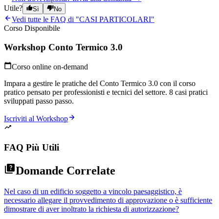
Utile?
Sì
No
Vedi tutte le FAQ di "
CASI PARTICOLARI
"
Corso Disponibile
Workshop Conto Termico 3.0
Corso online on-demand
Impara a gestire le pratiche del Conto Termico 3.0 con il corso
pratico pensato per professionisti e tecnici del settore. 8 casi pratici
sviluppati passo passo.
Iscriviti al Workshop
FAQ Più Utili
Domande Correlate
Nel caso di un edificio soggetto a vincolo paesaggistico, è
necessario allegare il provvedimento di approvazione o è sufficiente
dimostrare di aver inoltrato la richiesta di autorizzazione?