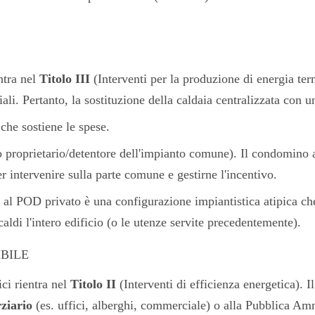
ntra nel
Titolo III
(Interventi per la produzione di energia term
ziali. Pertanto, la sostituzione della caldaia centralizzata con 
che sostiene le spese.
o proprietario/detentore dell'impianto comune). Il condomin
intervenire sulla parte comune e gestirne l'incentivo.
 al POD privato è una configurazione impiantistica atipica ch
ldi l'intero edificio (o le utenze servite precedentemente).
SIBILE
ici rientra nel
Titolo II
(Interventi di efficienza energetica). I
ziario
(es. uffici, alberghi, commerciale) o alla Pubblica Am