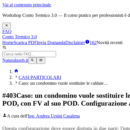
Vai al contenuto principale
Workshop Conto Termico 3.0 — Il corso pratico per professionisti è dis
FAQ
Conto Termico 3.0
Home
Scarica PDF
Invia Domanda
Disclaimer
162
Novità recenti
Naturalnzeb.it
CASI PARTICOLARI
Caso: un condomino vuole sostituire le caldaie…
#
403
Caso: un condomino vuole sostituire le
POD, con FV al suo POD. Configurazione
A cura dell'
Ing. Andrea Ursini Casalena
Questa configurazione deve essere distinta in due parti: l'int