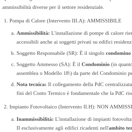
ammissibilità diverse per il settore residenziale.
Pompa di Calore (Intervento III.A): AMMISSIBILE
Ammissibilità:
L'installazione di pompe di calore rie
accessibili anche ai soggetti privati su edifici residen
Soggetto Responsabile (SR): È il singolo
condomino
Soggetto Ammesso (SA): È il
Condominio
(in quant
assemblea o Modello 18\) da parte del Condominio per 
Nota tecnica:
Il collegamento della PdC centralizzata
fini del Conto Termico è fondamentale che la PdC risca
Impianto Fotovoltaico (Intervento II.H): NON AMMIS
Inammissibilità:
L'installazione di impianti fotovolta
II esclusivamente agli edifici ricadenti nell'
ambito ter