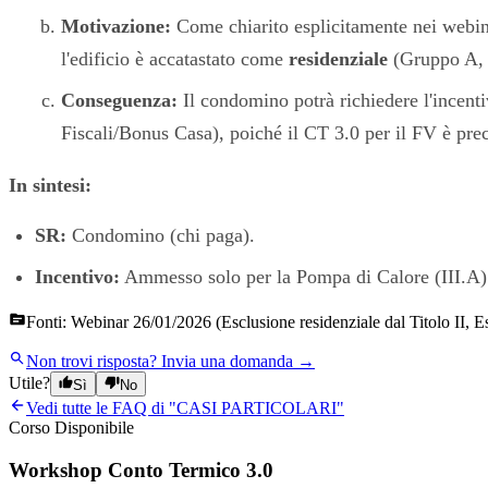
Motivazione:
Come chiarito esplicitamente nei webinar
l'edificio è accatastato come
residenziale
(Gruppo A, 
Conseguenza:
Il condomino potrà richiedere l'incenti
Fiscali/Bonus Casa), poiché il CT 3.0 per il FV è prec
In sintesi:
SR:
Condomino (chi paga).
Incentivo:
Ammesso solo per la Pompa di Calore (III.A). N
Fonti:
Webinar 26/01/2026 (Esclusione residenziale dal Titolo II, Es
Non trovi risposta?
Invia una domanda →
Utile?
Sì
No
Vedi tutte le FAQ di "
CASI PARTICOLARI
"
Corso Disponibile
Workshop Conto Termico 3.0