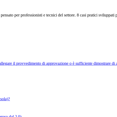
ensato per professionisti e tecnici del settore. 8 casi pratici sviluppati 
allegare il provvedimento di approvazione o è sufficiente dimostrare di av
isola)?
roso dal 2.0).